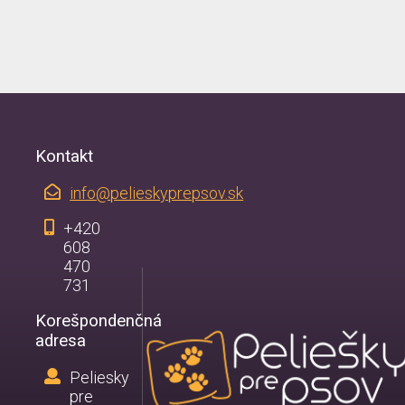
Kontakt
info@pelieskyprepsov.sk
+420
608
470
731
Korešpondenčná
adresa
Peliesky
pre