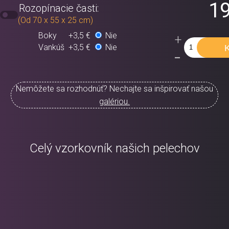
19
Rozopínacie časti:
(Od 70 x 55 x 25 cm)
Boky
+3,5 €
Nie
+
Vankúš
+3,5 €
Nie
-
Nemôžete sa rozhodnúť? Nechajte sa inšpirovať našou
galériou.
Celý vzorkovník našich pelechov