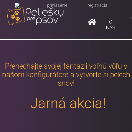
prihlásenie
registrácia
P
O
NÁS
Prenechajte svojej fantázii voľnú vôľu v
našom konfigurátore a vytvorte si pelech
snov!
Jarná akcia!