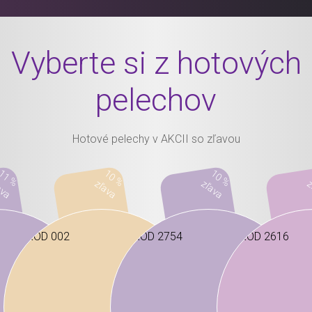
Vyberte si z hotových
pelechov
Hotové pelechy v AKCII so zľavou
11 %
10 %
10 %
ava
zľava
zľava
z