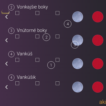
Vonkajšie boky
‹
4
Vnútorné boky
‹
2
3
Vankúš
‹
1
Vankúšik
‹
ak