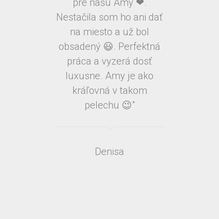
pre našu Amy ❤.
Nestačila som ho ani dať
na miesto a už bol
obsadený 😃. Perfektná
práca a vyzerá dosť
luxusne. Amy je ako
kráľovná v takom
pelechu 😉"
Denisa