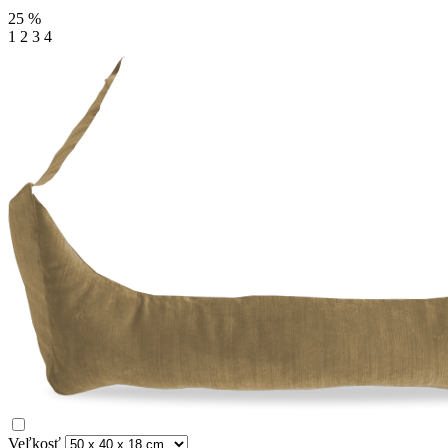
25
%
1
2
3
4
Veľkosť