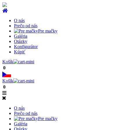
O nás
Prečo od nás
Pre mačky
Galéria
Otázky
Konfigurátor
Kúpiť
Košík
0
Košík
0
O nás
Prečo od nás
Pre mačky
Galéria
Otázky