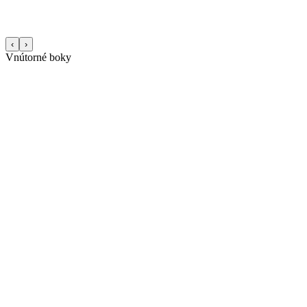
‹
›
Vnútorné boky