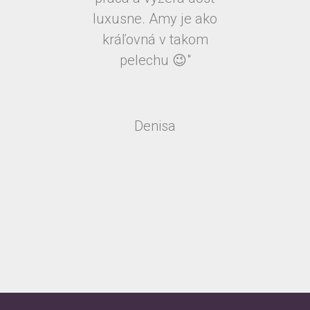
luxusne. Amy je ako
kráľovná v takom
pelechu 😉"
Denisa