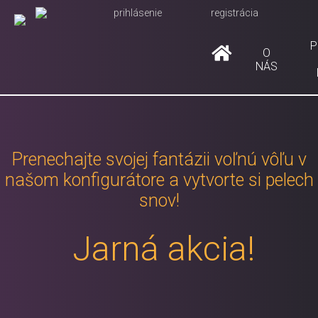
prihlásenie
registrácia
P
O
NÁS
Prenechajte svojej fantázii voľnú vôľu v
našom konfigurátore a vytvorte si pelech
snov!
Jarná akcia!