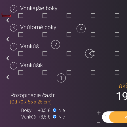
Vonkajšie boky
‹
Vnútorné boky
4
‹
2
Vankúš
‹
3
Vankúšik
‹
1
ak
19
Rozopínacie časti:
(Od 70 x 55 x 25 cm)
Boky
+3,5 €
Nie
+
Vankúš
+3,5 €
Nie
-