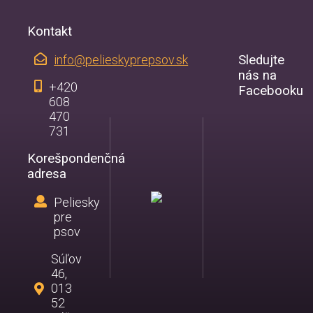
Kontakt
info@pelieskyprepsov.sk
Sledujte
nás na
+420
Facebooku
608
470
731
Korešpondenčná
adresa
Peliesky
pre
psov
Súľov
46,
013
52