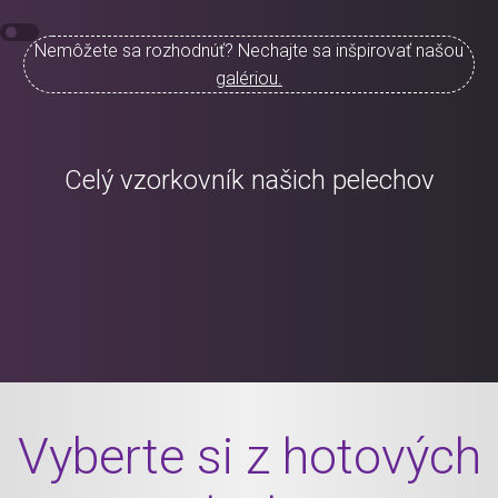
Nemôžete sa rozhodnúť? Nechajte sa inšpirovať našou
galériou.
Celý vzorkovník našich pelechov
Vyberte si z hotových