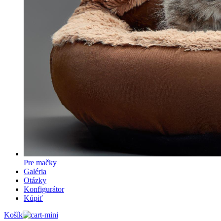
Pre mačky
Galéria
Otázky
Konfigurátor
Kúpiť
Košík