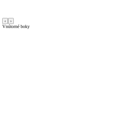
‹
›
Vnútorné boky