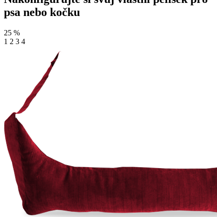
psa nebo kočku
25
%
1
2
3
4