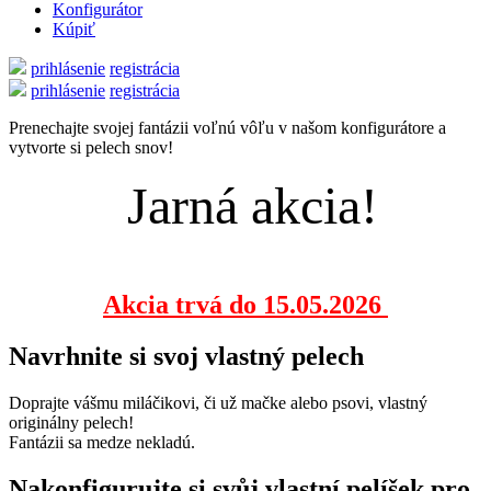
Konfigurátor
Kúpiť
prihlásenie
registrácia
prihlásenie
registrácia
Prenechajte svojej fantázii voľnú vôľu v našom konfigurátore a
vytvorte si pelech snov!
Jarná akcia!
Akcia trvá do 15.05.2026
Navrhnite si svoj vlastný pelech
Doprajte vášmu miláčikovi, či už mačke alebo psovi, vlastný
originálny pelech!
Fantázii sa medze nekladú.
Nakonfigurujte si svůj vlastní pelíšek pro