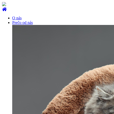
O nás
Prečo od nás