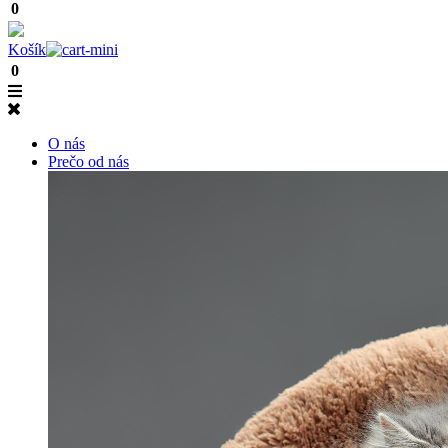
0
Košík
0
O nás
Prečo od nás