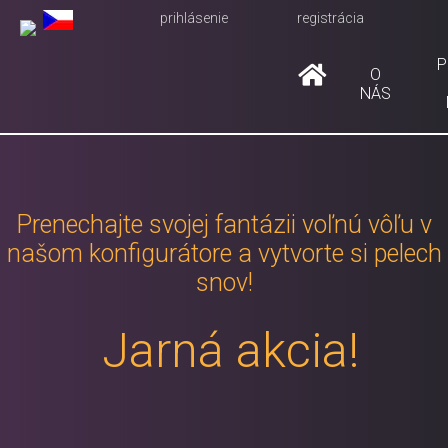
prihlásenie
registrácia
P
O
NÁS
Prenechajte svojej fantázii voľnú vôľu v
našom konfigurátore a vytvorte si pelech
snov!
Jarná akcia!