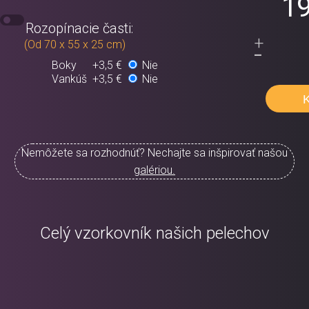
19
Rozopínacie časti:
+
-
(Od 70 x 55 x 25 cm)
Boky
+3,5 €
Nie
Vankúš
+3,5 €
Nie
Nemôžete sa rozhodnúť? Nechajte sa inšpirovať našou
galériou.
Celý vzorkovník našich pelechov