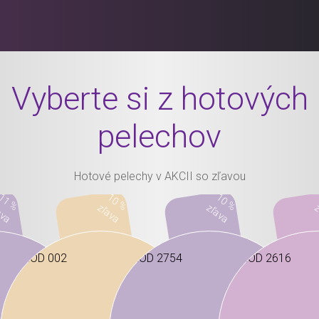
Vyberte si z hotových
pelechov
Hotové pelechy v AKCII so zľavou
11 %
10 %
10 %
ava
zľava
zľava
z