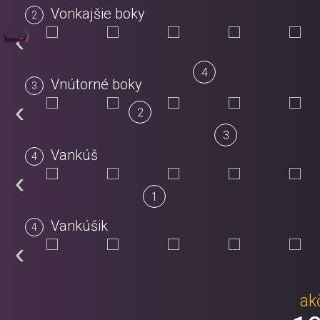
Vonkajšie boky
‹
4
Vnútorné boky
‹
2
3
Vankúš
‹
1
Vankúšik
‹
ak