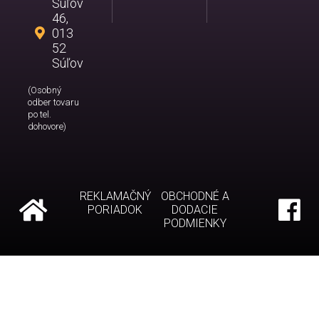
Súľov
46,
013
52
Súľov
(Osobný
odber tovaru
po tel.
dohovore)
REKLAMAČNÝ
OBCHODNÉ A
PORIADOK
DODACIE
PODMIENKY