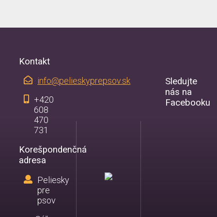
Kontakt
info@pelieskyprepsov.sk
Sledujte
nás na
+420
Facebooku
608
470
731
Korešpondenčná
adresa
Peliesky
pre
psov